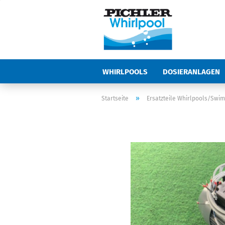
WHIRLPOOLS
DOSIERANLAGEN
ABDECKUNGEN UND ZUBEHÖR
Z
»
Startseite
Ersatzteile Whirlpools/Swi