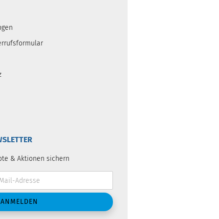
ngen
errufsformular
z
SLETTER
ote & Aktionen sichern