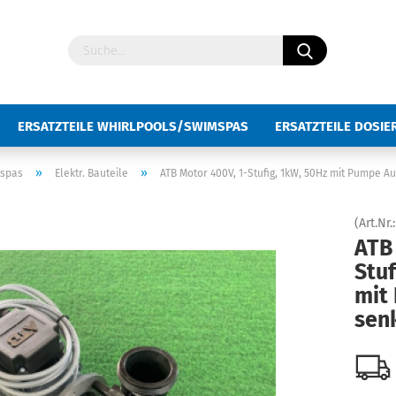
ERSATZTEILE WHIRLPOOLS/SWIMSPAS
ERSATZTEILE DOSI
UBEHÖR WHIRLPOOL/SWIMSPA
TASTATUR-FOLIEN
»
»
mspas
Elektr. Bauteile
ATB Motor 400V, 1-Stufig, 1kW, 50Hz mit Pumpe A
(Art.Nr.
ATB
Stuf
mit
senk