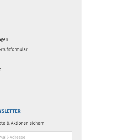
ngen
errufsformular
z
SLETTER
ote & Aktionen sichern