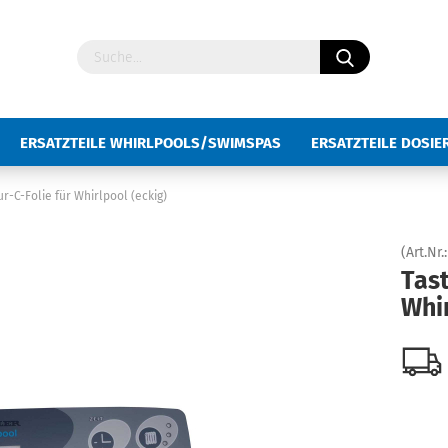
ERSATZTEILE WHIRLPOOLS/SWIMSPAS
ERSATZTEILE DOSI
UBEHÖR WHIRLPOOL/SWIMSPA
TASTATUR-FOLIEN
ur-C-Folie für Whirlpool (eckig)
(Art.Nr.
Tast
Whir