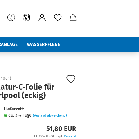
ERANLAGE
WASSERPFLEGE
%Hot Deals
Auf
:
1081
)
atur-C-Folie für
den
lpool (eckig)
Merkzettel
Lieferzeit:
ca. 3-4 Tage
(Ausland abweichend)
51,80 EUR
inkl. 19% MwSt. zzgl.
Versand