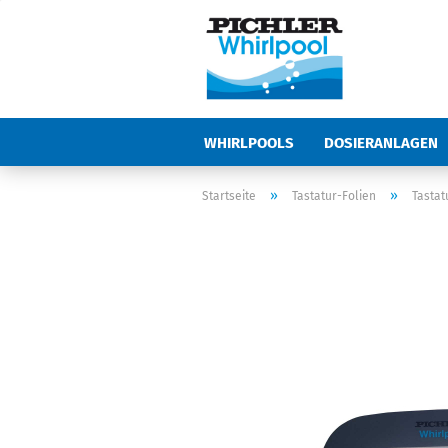
WHIRLPOOLS
DOSIERANLAGEN
ABDECKUNGEN UND ZUBEHÖR
Z
»
»
Startseite
Tastatur-Folien
Tastat