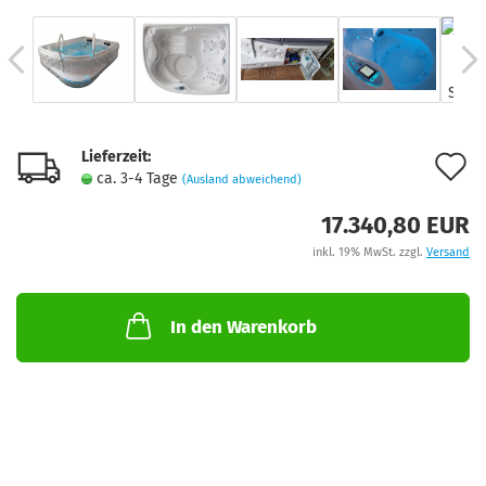
Lieferzeit:
A
ca. 3-4 Tage
(Ausland abweichend)
d
17.340,80 EUR
M
inkl. 19% MwSt. zzgl.
Versand
In den Warenkorb