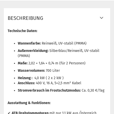
BESCHREIBUNG
Technische Daten:
Wannenfarbe:
Reinweiß, UV-stabil (PMMA)
Außenverkleidung:
Silberblau/Reinweiß, UV-stabil
(PMMA)
Maße:
2,02 × 1,64 × 0,74 m (für 2 Personen)
Wasservolumen:
700 Liter
Heizung :
4,0 kW ( 2 x 2 kW )
Anschluss:
400 V, 16 A, 5×2,5 mm² Kabel
Stromverbrauch im Frostschutzmodus:
Ca. 0,30 €/Tag
Ausstattung & Funktionen:
✔
ATB Drehstommotoren
mit nur 1,1 kW aus Österreich