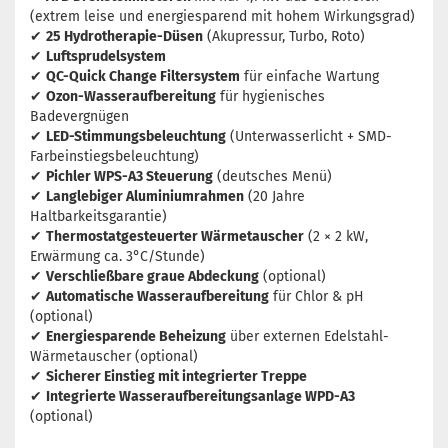
(extrem leise und energiesparend mit hohem Wirkungsgrad)
✔
25 Hydrotherapie-Düsen
(Akupressur, Turbo, Roto)
✔
Luftsprudelsystem
✔
QC-Quick Change Filtersystem
für einfache Wartung
✔
Ozon-Wasseraufbereitung
für hygienisches
Badevergnügen
✔
LED-Stimmungsbeleuchtung
(Unterwasserlicht + SMD-
Farbeinstiegsbeleuchtung)
✔
Pichler WPS-A3 Steuerung
(deutsches Menü)
✔
Langlebiger Aluminiumrahmen
(20 Jahre
Haltbarkeitsgarantie)
✔
Thermostatgesteuerter Wärmetauscher
(2 × 2 kW,
Erwärmung ca. 3°C/Stunde)
✔
Verschließbare graue Abdeckung
(optional)
✔
Automatische Wasseraufbereitung
für Chlor & pH
(optional)
✔
Energiesparende Beheizung
über externen Edelstahl-
Wärmetauscher (optional)
✔
Sicherer Einstieg mit integrierter Treppe
✔
Integrierte Wasseraufbereitungsanlage WPD-A3
(optional)